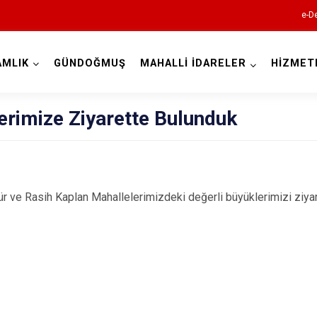
e-De
AMLIK
GÜNDOĞMUŞ
MAHALLİ İDARELER
HİZMET
Antalya
erimize Ziyarette Bulunduk
Akseki
e Rasih Kaplan Mahallelerimizdeki değerli büyüklerimizi ziyare
Alanya
Elmalı
Finike
Gazipaşa
Gündoğmuş