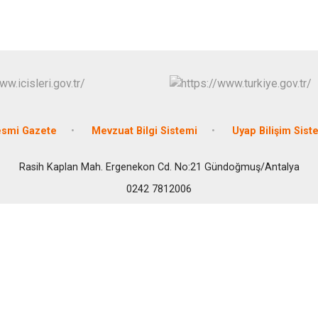
İbradı
Demre
Kaş
Kemer
smi Gazete
Mevzuat Bilgi Sistemi
Uyap Bilişim Sist
Rasih Kaplan Mah. Ergenekon Cd. No:21 Gündoğmuş/Antalya
0242 7812006