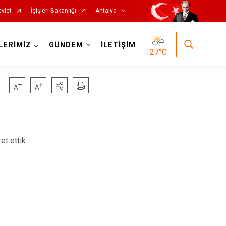
vlet
İçişleri Bakanlığı
Antalya
LERİMİZ
GÜNDEM
İLETİŞİM
27
°C
Korkuteli
t ettik.
Kumluca
Manavgat
Serik
Aksu
Döşemealtı