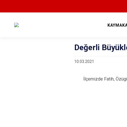
KAYMAK
Değerli Büyükl
10.03.2021
İlçemizde Fatih, Özügür v