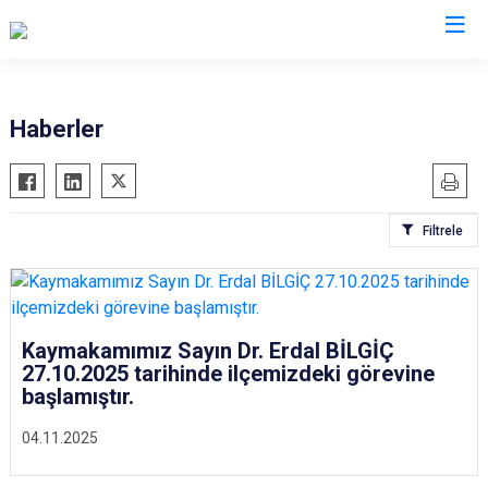
Antalya
Haberler
Akseki
Korkuteli
Alanya
Kumluca
Filtrele
Elmalı
Manavgat
Finike
Serik
Gazipaşa
Aksu
Gündoğmuş
Döşemealtı
Kaymakamımız Sayın Dr. Erdal BİLGİÇ
27.10.2025 tarihinde ilçemizdeki görevine
İbradı
Kepez
başlamıştır.
Demre
Konyaaltı
04.11.2025
Kaş
Muratpaşa
Kemer