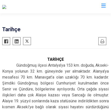
Antalya
Tarihçe
Akseki
Korkuteli
Alanya
Kumluca
Elmalı
Manavgat
TARİHÇE
Finike
Serik
Gündoğmuş ilçesi Antalya’ya 153 km. doğuda, Akseki-
Gazipaşa
Aksu
Konya yolunun 32 km. güneyinde yer almaktadır. Alanya’ya
mesafesi 70 km. Manavgat’a olan uzaklığı 70 km. kadardır.
Gündoğmuş
Döşemealtı
Şimdiki Gündoğmuş bölgesi Cumhuriyet kurulmadan önce
İbradı
Kepez
Senir ve Çündüre, bölgelerine ayrılıyordu. Orta çağda siyasi
Demre
Konyaaltı
ilişkileri daha çok Alaiye kazası veya Sancağı ile olmuştur.
Kaş
Muratpaşa
Alaiye 19. yüzyıl sonlarında kaza statüsüne indirildikten sonra
kısmen Akseki’ye bağlı olarak siyasi hayatını sürdürdüğünü
Kemer