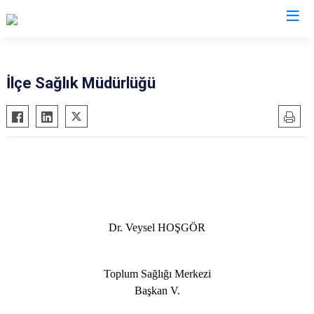
Antalya
İlçe Sağlık Müdürlüğü
Akseki
Korkuteli
Alanya
Kumluca
Elmalı
Manavgat
Finike
Serik
Gazipaşa
Aksu
Gündoğmuş
Döşemealtı
Dr. Veysel HOŞGÖR
İbradı
Kepez
Demre
Konyaaltı
Toplum Sağlığı Merkezi
Kaş
Muratpaşa
Başkan V.
Kemer