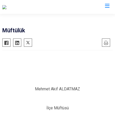
Antalya
Müftülük
Akseki
Korkuteli
Alanya
Kumluca
Elmalı
Manavgat
Finike
Serik
Gazipaşa
Aksu
Gündoğmuş
Döşemealtı
İbradı
Kepez
Mehmet Akif ALDATMAZ
Demre
Konyaaltı
Kaş
Muratpaşa
İlçe Müftüsü
Kemer