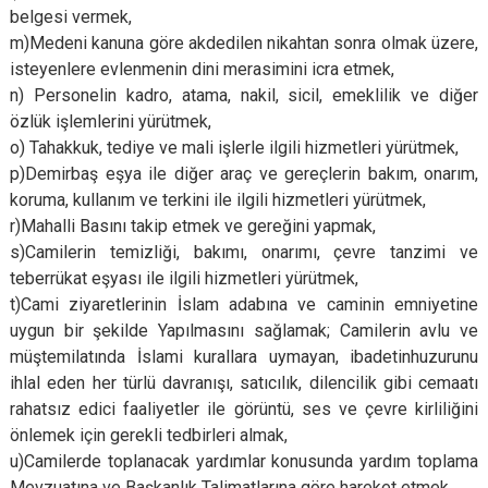
belgesi vermek,
m)Medeni kanuna göre akdedilen nikahtan sonra olmak üzere,
isteyenlere evlenmenin dini merasimini icra etmek,
n) Personelin kadro, atama, nakil, sicil, emeklilik ve diğer
özlük işlemlerini yürütmek,
o) Tahakkuk, tediye ve mali işlerle ilgili hizmetleri yürütmek,
p)Demirbaş eşya ile diğer araç ve gereçlerin bakım, onarım,
koruma, kullanım ve terkini ile ilgili hizmetleri yürütmek,
r)Mahalli Basını takip etmek ve gereğini yapmak,
s)Camilerin temizliği, bakımı, onarımı, çevre tanzimi ve
teberrükat eşyası ile ilgili hizmetleri yürütmek,
t)Cami ziyaretlerinin İslam adabına ve caminin emniyetine
uygun bir şekilde Yapılmasını sağlamak; Camilerin avlu ve
müştemilatında İslami kurallara uymayan, ibadetinhuzurunu
ihlal eden her türlü davranışı, satıcılık, dilencilik gibi cemaatı
rahatsız edici faaliyetler ile görüntü, ses ve çevre kirliliğini
önlemek için gerekli tedbirleri almak,
u)Camilerde toplanacak yardımlar konusunda yardım toplama
Mevzuatına ve Başkanlık Talimatlarına göre hareket etmek,