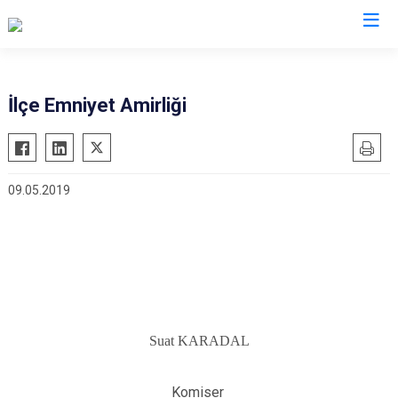
Antalya
İlçe Emniyet Amirliği
Akseki
Korkuteli
Alanya
Kumluca
09.05.2019
Elmalı
Manavgat
Finike
Serik
Gazipaşa
Aksu
Gündoğmuş
Döşemealtı
İbradı
Kepez
Demre
Konyaaltı
Suat KARADAL
Kaş
Muratpaşa
Kemer
Komiser