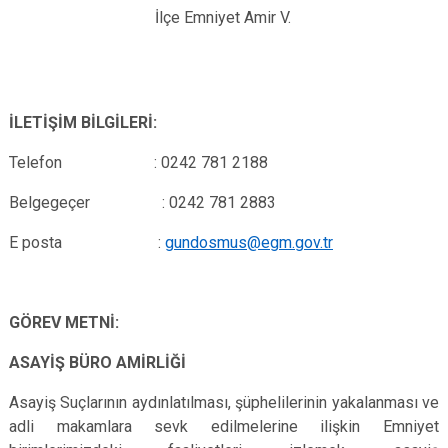
İlçe Emniyet Amir V.
İLETİŞİM BİLGİLERİ:
Telefon : 0242 781 2188
Belgegeçer : 0242 781 2883
E posta :
gundosmus@egm.gov.tr
GÖREV METNİ:
ASAYİŞ BÜRO AMİRLİĞİ
Asayiş Suçlarının aydınlatılması, şüphelilerinin yakalanması ve
adli makamlara sevk edilmelerine ilişkin Emniyet