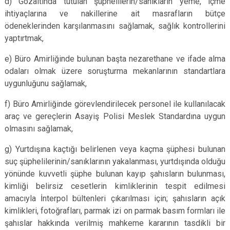
d) Gözaltında tutulan şüphelilerin/sanıkların yeme, içme
ihtiyaçlarına ve nakillerine ait masrafların bütçe
ödeneklerinden karşılanmasını sağlamak, sağlık kontrollerini
yaptırtmak,
e) Büro Amirliğinde bulunan başta nezarethane ve ifade alma
odaları olmak üzere soruşturma mekanlarının standartlara
uygunluğunu sağlamak,
f) Büro Amirliğinde görevlendirilecek personel ile kullanılacak
araç ve gereçlerin Asayiş Polisi Meslek Standardına uygun
olmasını sağlamak,
g) Yurtdışına kaçtığı belirlenen veya kaçma şüphesi bulunan
suç şüphelilerinin/sanıklarının yakalanması, yurtdışında olduğu
yönünde kuvvetli şüphe bulunan kayıp şahısların bulunması,
kimliği belirsiz cesetlerin kimliklerinin tespit edilmesi
amacıyla İnterpol bültenleri çıkarılması için; şahısların açık
kimlikleri, fotoğrafları, parmak izi on parmak basım formları ile
şahıslar hakkında verilmiş mahkeme kararının tasdikli bir