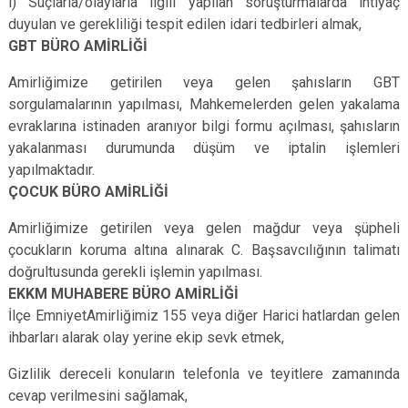
l) Suçlarla/olaylarla ilgili yapılan soruşturmalarda ihtiyaç
duyulan ve gerekliliği tespit edilen idari tedbirleri almak,
GBT BÜRO AMİRLİĞİ
Amirliğimize getirilen veya gelen şahısların GBT
sorgulamalarının yapılması, Mahkemelerden gelen yakalama
evraklarına istinaden aranıyor bilgi formu açılması, şahısların
yakalanması durumunda düşüm ve iptalin işlemleri
yapılmaktadır.
ÇOCUK BÜRO AMİRLİĞİ
Amirliğimize getirilen veya gelen mağdur veya şüpheli
çocukların koruma altına alınarak C. Başsavcılığının talimatı
doğrultusunda gerekli işlemin yapılması.
EKKM MUHABERE BÜRO AMİRLİĞİ
İlçe EmniyetAmirliğimiz 155 veya diğer Harici hatlardan gelen
ihbarları alarak olay yerine ekip sevk etmek,
Gizlilik dereceli konuların telefonla ve teyitlere zamanında
cevap verilmesini sağlamak,